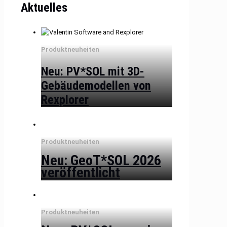
Aktuelles
Produktneuheiten
Neu: PV*SOL mit 3D-
Gebäudemodellen von
Rexplorer
Produktneuheiten
Neu: GeoT*SOL 2026
veröffentlicht
Produktneuheiten