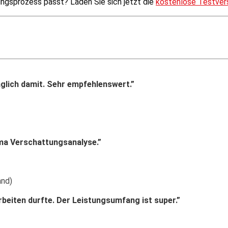
ngsprozess passt? Laden Sie sich jetzt die
kostenlose Testver
äglich damit. Sehr empfehlenswert.”
ema Verschattungsanalyse.”
and)
rbeiten durfte. Der Leistungsumfang ist super.”