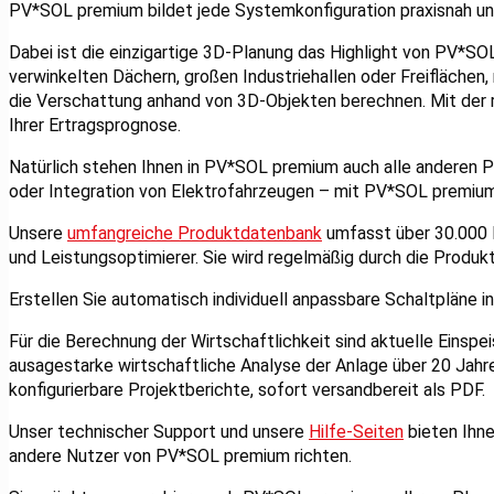
PV*SOL premium bildet jede Systemkonfiguration praxisnah und
Dabei ist die einzigartige 3D-Planung das Highlight von PV*SO
verwinkelten Dächern, großen Industriehallen oder Freiflächen,
die Verschattung anhand von 3D-Objekten berechnen. Mit der r
Ihrer Ertragsprognose.
Natürlich stehen Ihnen in PV*SOL premium auch alle anderen 
oder Integration von Elektrofahrzeugen – mit PV*SOL premiu
Unsere
umfangreiche Produktdatenbank
umfasst über 30.000 
und Leistungsoptimierer. Sie wird regelmäßig durch die Produkth
Erstellen Sie automatisch individuell anpassbare Schaltpläne 
Für die Berechnung der Wirtschaftlichkeit sind aktuelle Einsp
ausagestarke wirtschaftliche Analyse der Anlage über 20 Jahr
konfigurierbare Projektberichte, sofort versandbereit als PDF.
Unser technischer Support und unsere
Hilfe-Seiten
bieten Ihne
andere Nutzer von PV*SOL premium richten.