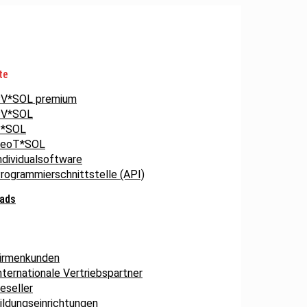
te
V*SOL premium
V*SOL
*SOL
eoT*SOL
ndividualsoftware
rogrammierschnittstelle (API)
ads
irmenkunden
nternationale Vertriebspartner
eseller
ildungseinrichtungen