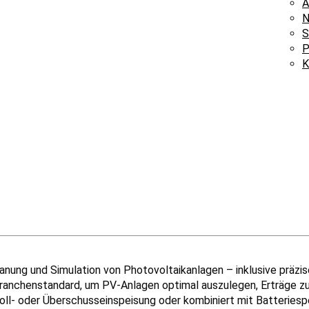
A
N
S
P
K
anung und Simulation von Photovoltaikanlagen – inklusive präzis
 Branchenstandard, um PV-Anlagen optimal auszulegen, Erträge z
Voll- oder Überschusseinspeisung oder kombiniert mit Batterie