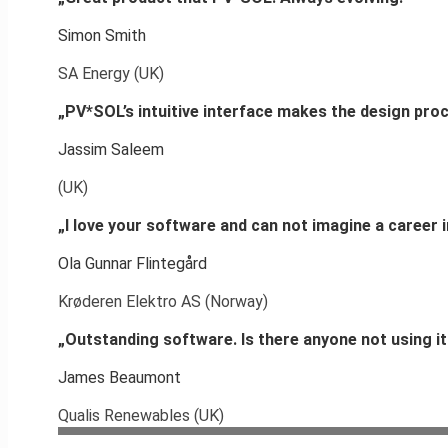
Simon Smith
SA Energy (UK)
„PV*SOL’s intuitive interface makes the design pro
Jassim Saleem
(UK)
„I love your software and can not imagine a career i
Ola Gunnar Flintegård
Krøderen Elektro AS (Norway)
„Outstanding software. Is there anyone not using it
James Beaumont
Qualis Renewables (UK)