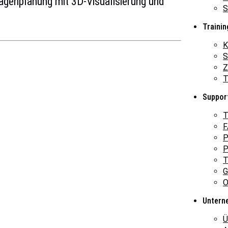
agenplanung mit 3D-Visualisierung und
S
Trainin
K
S
Z
T
Suppor
T
F
P
P
T
G
O
Untern
Ü