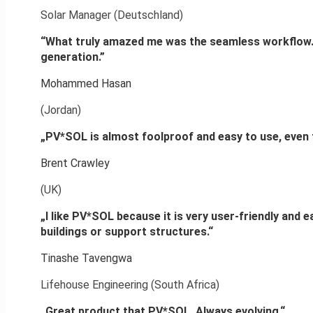
Solar Manager (Deutschland)
“What truly amazed me was the seamless workflow. 
generation.”
Mohammed Hasan
(Jordan)
„PV*SOL is almost foolproof and easy to use, even 
Brent Crawley
(UK)
„I like PV*SOL because it is very user-friendly and e
buildings or support structures.“
Tinashe Tavengwa
Lifehouse Engineering (South Africa)
„Great product that PV*SOL. Always evolving.“