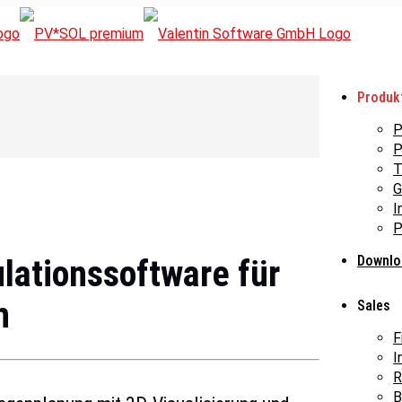
Produk
P
P
T
G
I
P
Downlo
lationssoftware für
n
Sales
F
I
R
B