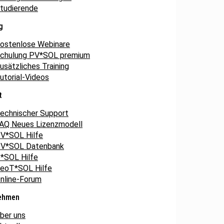
tudierende
g
ostenlose Webinare
chulung PV*SOL premium
usätzliches Training
utorial-Videos
t
echnischer Support
AQ Neues Lizenzmodell
V*SOL Hilfe
V*SOL Datenbank
*SOL Hilfe
eoT*SOL Hilfe
nline-Forum
ehmen
ber uns