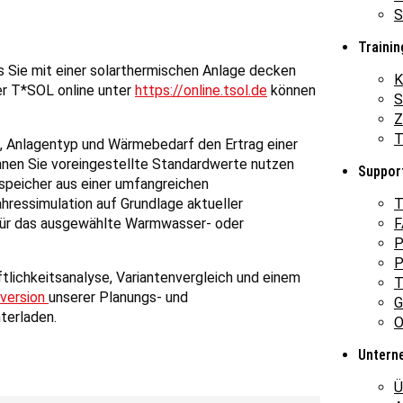
S
Trainin
 Sie mit einer solarthermischen Anlage decken
K
r T*SOL online unter
https://online.tsol.de
können
S
Z
T
, Anlagentyp und Wärmebedarf den Ertrag einer
nnen Sie voreingestellte Standardwerte nutzen
Suppor
speicher aus einer umfangreichen
T
hressimulation auf Grundlage aktueller
F
 für das ausgewählte Warmwasser- oder
P
P
tlichkeitsanalyse, Variantenvergleich und einem
T
version
unserer Planungs- und
G
terladen.
O
Untern
Ü