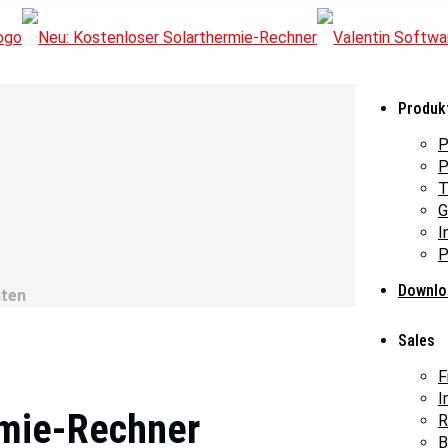
Produk
P
P
T
G
I
P
Downlo
iten
Sales
F
I
rmie-Rechner
R
B