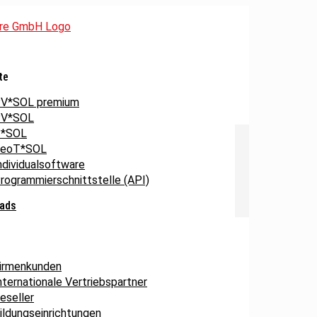
te
V*SOL premium
V*SOL
*SOL
eoT*SOL
ndividualsoftware
rogrammierschnittstelle (API)
ads
irmenkunden
nternationale Vertriebspartner
eseller
ildungseinrichtungen