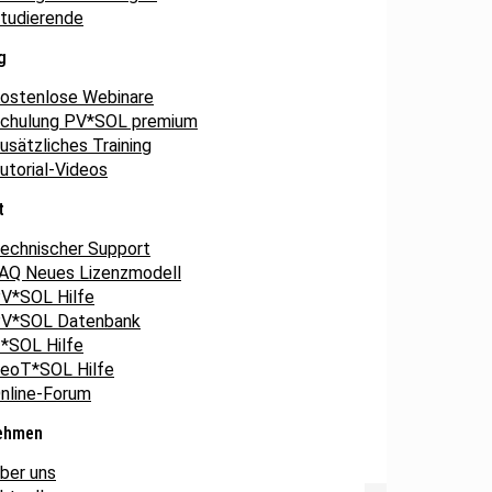
tudierende
g
ostenlose Webinare
chulung PV*SOL premium
usätzliches Training
utorial-Videos
t
echnischer Support
AQ Neues Lizenzmodell
V*SOL Hilfe
V*SOL Datenbank
*SOL Hilfe
eoT*SOL Hilfe
nline-Forum
ehmen
ber uns