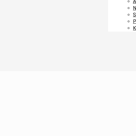
A
N
S
P
K