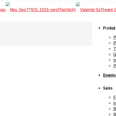
Produk
P
P
T
G
I
P
Downlo
Sales
F
I
R
B