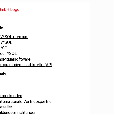
te
V*SOL premium
V*SOL
*SOL
eoT*SOL
ndividualsoftware
rogrammierschnittstelle (API)
ads
irmenkunden
nternationale Vertriebspartner
eseller
ildungseinrichtungen