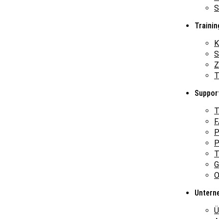
S
Trainin
K
S
Z
T
Suppor
T
F
P
P
T
G
O
Untern
Ü