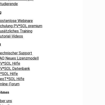
tudierende
g
ostenlose Webinare
chulung PV*SOL premium
usätzliches Training
utorial-Videos
t
echnischer Support
AQ Neues Lizenzmodell
V*SOL Hilfe
V*SOL Datenbank
*SOL Hilfe
eoT*SOL Hilfe
nline-Forum
ehmen
ber uns