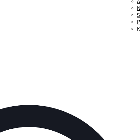
A
N
S
P
K